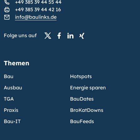
+49 385 39 44 55 44
+49 385 39 44 42 16
info@baulinks.de
Folge uns auf
Themen
Bau
Hotspots
Ausbau
Energie sparen
TGA
BauDates
Praxis
BroKatDowns
Bau-IT
BauFeeds