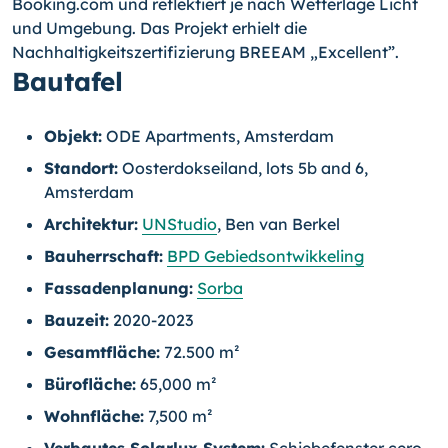
Booking.com und reflektiert je nach Wetterlage Licht
und Umgebung. Das Projekt erhielt die
Nachhaltigkeitszertifizierung BREEAM „Excellent”.
Bautafel
Objekt:
ODE Apartments, Amsterdam
Standort:
Oosterdokseiland, lots 5b and 6,
Amsterdam
Architektur:
UNStudio
, Ben van Berkel
Bauherrschaft:
BPD Gebiedsontwikkeling
Fassadenplanung:
Sorba
Bauzeit:
2020-2023
Gesamtfläche:
72.500 m²
Bürofläche:
65,000 m²
Wohnfläche:
7,500 m²
Verbautes Solarlux System:
Schiebefenster cero