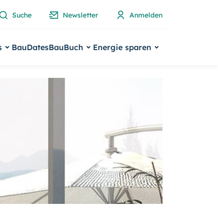
Suche
Newsletter
Anmelden
s
BauDates
BauBuch
Energie sparen