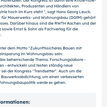
Materialien. Der Kongress ist damit eine Know-how-
, Architekten, Produzenten und Händlern von
rie hoch im Kurs steht ", sagt Hans Georg Leuck.
ft für Mauerwerks- und Wohnungsbau (DGfM) gehört
sses. Darüber hinaus sind die RWTH Aachen und der
owie Ernst & Sohn als Fachverlag für die
.
ter dem Motto "Zukunftssicheres Bauen mit
eeinsparung im Wohnungsbau sein:
das beherrschende Thema. Forschungslabore -
n - entwickeln und testen ständig neue
 sei der Kongress "Trendsetter". Auch um die
e Bauwerksabdichtung, um einen verbesserten
Wohnungsbaupolitik werde es gehen.
nformationen: