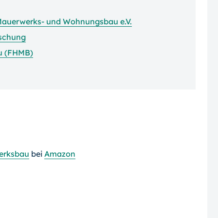
 Mauerwerks- und Wohnungsbau e.V.
rschung
u (FHMB)
erksbau
bei
Amazon