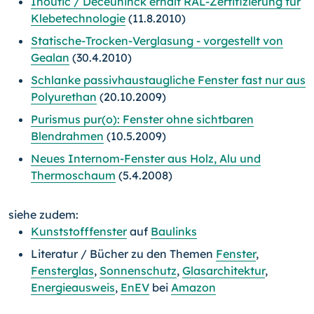
Inoutic / Deceuninck erhält RAL-Zertifizierung für
Klebetechnologie
(11.8.2010)
Statische-Trocken-Verglasung - vorgestellt von
Gealan
(30.4.2010)
Schlanke passivhaustaugliche Fenster fast nur aus
Polyurethan
(20.10.2009)
Purismus pur(o): Fenster ohne sichtbaren
Blendrahmen
(10.5.2009)
Neues Internom-Fenster aus Holz, Alu und
Thermoschaum
(5.4.2008)
siehe zudem:
Kunststofffenster
auf
Baulinks
Literatur / Bücher zu den Themen
Fenster
,
Fensterglas
,
Sonnenschutz
,
Glasarchitektur
,
Energieausweis
,
EnEV
bei
Amazon