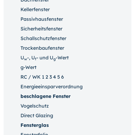
Kellerfenster
Passivhausfenster
Sicherheitsfenster
Schallschutzfenster
Trockenbaufenster
U
-, U
- und U
-Wert
w
f
g
g-Wert
RC / WK 1 2 3 4 5 6
Energieeinsparverordnung
beschlagene Fenster
Vogelschutz
Direct Glazing
Fensterglas
Fensterfolie