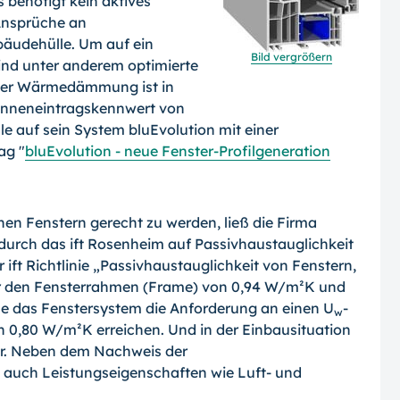
 benötigt kein aktives
Ansprüche an
äudehülle. Um auf ein
Bild vergrößern
ind unter anderem optimierte
der Wärmedämmung ist in
nneneintragskennwert von
le auf sein System bluEvolution mit einer
ag "
bluEvolution - neue Fenster-Profilgeneration
n Fenstern gerecht zu werden, ließ die Firma
durch das ift Rosenheim auf Passivhaustauglichkeit
 ift Richtlinie „Passivhaustauglichkeit von Fenstern,
r den Fensterrahmen (Frame) von 0,94 W/m²K und
e das Fenstersystem die Anforderung an einen U
-
w
 0,80 W/m²K erreichen. Und in der Einbausituation
r. Neben dem Nachweis der
ch Leistungseigenschaften wie Luft- und