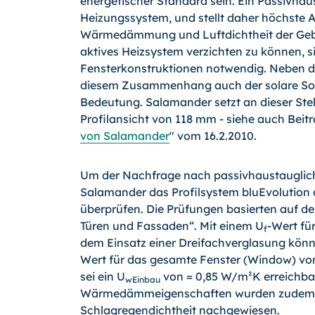
energetischer Standard sein. Ein Passivhaus
Heizungssystem, und stellt daher höchste 
Wärmedämmung und Luftdichtheit der Geb
aktives Heizsystem verzichten zu können, s
Fensterkonstruktionen notwendig. Neben 
diesem Zusammenhang auch der solare So
Bedeutung. Salamander setzt an dieser Stel
Profilansicht von 118 mm - siehe auch Beitr
von Salamander
" vom 16.2.2010.
Um der Nachfrage nach passivhaustaugliche
Salamander das Profilsystem bluEvolution 
überprüfen. Die Prüfungen basierten auf der
Türen und Fassaden“. Mit einem U
-Wert fü
f
dem Einsatz einer Dreifachverglasung könn
Wert für das gesamte Fenster (Window) von
sei ein U
von = 0,85 W/m²K erreichba
wEinbau
Wärmedämmeigenschaften wurden zudem au
Schlagregendichtheit nachgewiesen.