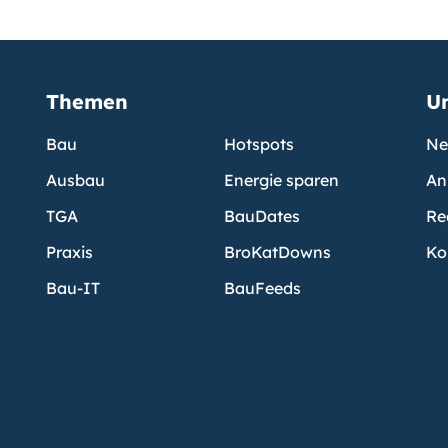
Themen
U
Bau
Hotspots
Ne
Ausbau
Energie sparen
An
TGA
BauDates
Re
Praxis
BroKatDowns
Ko
Bau-IT
BauFeeds