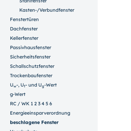
Stahlfenster
Kasten-/Verbundfenster
Fenstertüren
Dachfenster
Kellerfenster
Passivhausfenster
Sicherheitsfenster
Schallschutzfenster
Trockenbaufenster
U
-, U
- und U
-Wert
w
f
g
g-Wert
RC / WK 1 2 3 4 5 6
Energieeinsparverordnung
beschlagene Fenster