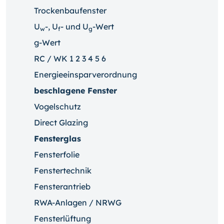
Trockenbaufenster
U
-, U
- und U
-Wert
w
f
g
g-Wert
RC / WK 1 2 3 4 5 6
Energieeinsparverordnung
beschlagene Fenster
Vogelschutz
Direct Glazing
Fensterglas
Fensterfolie
Fenstertechnik
Fensterantrieb
RWA-Anlagen / NRWG
Fensterlüftung