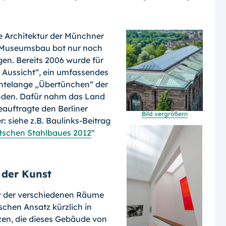
he Architektur der Münchner
 Museums­bau bot nur noch
en. Bereits 2006 wurde für
n Aussicht“, ein umfassendes
hntelange „Übertünchen“ der
enden. Dafür nahm das Land
eauftragte den Berliner
Bild vergrößern
: siehe z.B. Baulinks-Beitrag
utschen Stahlbaues 2012
"
 der Kunst
rt der verschiedenen Räume
schen An­satz kürzlich in
zen, die dieses Gebäude von