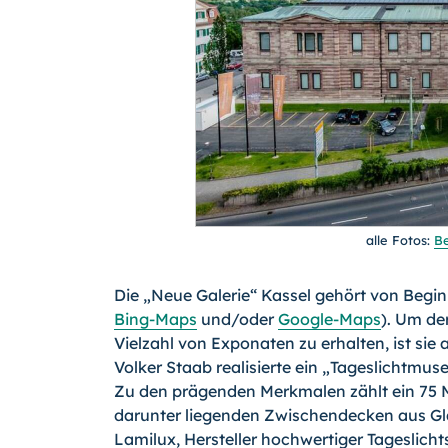
alle Fotos:
B
Die „Neue Galerie“ Kassel gehört von Begin
Bing-Maps
und/oder
Google-Maps
). Um de
Vielzahl von Exponaten zu erhalten, ist sie
Volker Staab realisierte ein „Tageslichtmus
Zu den prägenden Merkmalen zählt ein 75 M
darunter liegenden Zwischende­cken aus Gla
Lamilux, Hersteller hoch­wertiger Tagesli