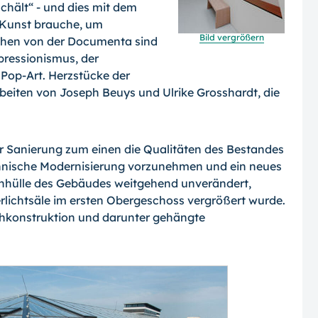
schält“ - und dies mit dem
Kunst brauche, um
Bild vergrößern
ehen von der Documenta sind
pressionismus, der
 Pop-Art. Herzstücke der
beiten von Joseph Beuys und Ulrike Grosshardt, die
er Sanierung zum einen die Qualitäten des Bestandes
hnische Modernisierung vorzu­nehmen und ein neues
enhülle des Gebäudes weitgehend unverändert,
lichtsäle im ers­ten Obergeschoss vergrößert wurde.
chkon­struktion und darunter gehängte