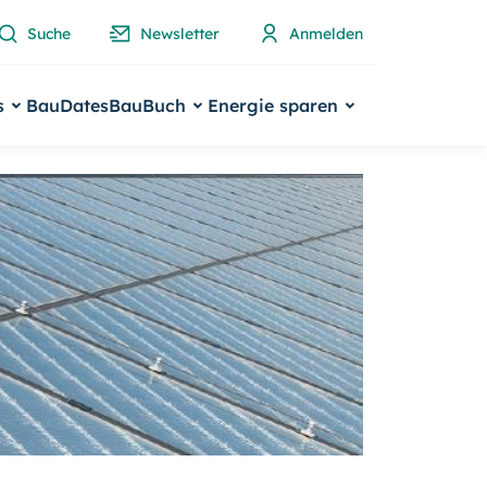
Suche
Newsletter
Anmelden
s
BauDates
BauBuch
Energie sparen