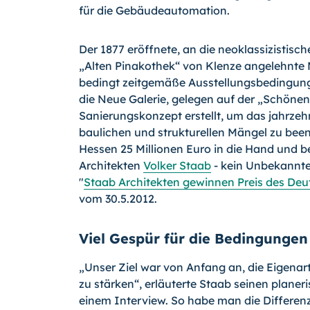
für die Gebäu­deautomation.
Der 1877 eröffnete, an die neoklassizistisc
„Alten Pinakothek“ von Klenze angelehnte
bedingt zeitgemäße Ausstellungsbedingun­g
die Neue Galerie, gelegen auf der „Schöne
Sanierungskonzept er­stellt, um das jahrze
baulichen und strukturellen Mängel zu be
Hessen 25 Millionen Euro in die Hand und b
Architekten
Volker Staab
- kein Unbekannter
"
Staab Architekten gewinnen Preis des De
vom 30.5.2012.
Viel Gespür für die Bedingungen
„Unser Ziel war von Anfang an, die Eigena
zu stärken“, erläuterte Staab seinen planeri
einem Interview. So habe man die Differen