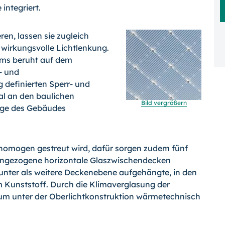
ntegriert.
en, lassen sie zu­gleich
e wirkungsvolle Lichtlenkung.
ems beruht auf dem
- und
g definierten Sperr- und
l an den bau­lichen
Bild vergrößern
ge des Ge­bäudes
 homogen gestreut wird, dafür sorgen zudem fünf
 eingezogene horizontale Glaszwischendecken
nter als weitere Deckenebene aufgehängte, in den
 Kunststoff. Durch die Klimaverglasung der
m unter der Oberlicht­konstruktion wärmetechnisch