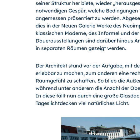
seiner Struktur her biete, wieder „he­rausge
notwendigen Gespür, welche Bedingungen 
angemessen präsentiert zu werden. Abges
dies in der Neuen Galerie Werke des Neoim
klassischen Moder­ne, des Informel und der
Daueraus­stellungen sind darüber hinaus Ar
in separaten Räumen gezeigt werden.
Der Architekt stand vor der Aufgabe, mit d
erlebbar zu machen, zum anderen eine tec
Raumgefühl zu schaffen. So blieb die Auß
während unter anderem die Anzahl der Ober
In diese fällt nun durch eine große Glasda
Tageslichtdecken viel natürliches Licht.