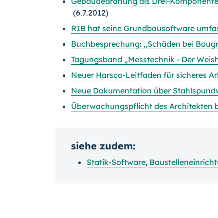
Gebäudedränung als Drei-Komponenten-
(6.7.2012)
RIB hat seine Grundbausoftware umfas
Buchbesprechung: „Schäden bei Baug
Tagungsband „Messtechnik - Der Weishe
Neuer Harsco-Leitfaden für sicheres Ar
Neue Dokumentation über Stahlspun
Überwachungspflicht des Architekten 
siehe zudem:
Statik-Software
,
Baustelleneinrich