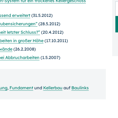
System für ein trockenes Kellergeschoss
send erweitert
(31.5.2012)
rubensicherungen”
(28.5.2012)
it letzter Schluss?”
(20.4.2012)
beiten in großer Höhe
(17.10.2011)
dwände
(26.2.2008)
bei Abbrucharbeiten
(1.5.2007)
tung
,
Fundament
und
Kellerbau
auf
Baulinks