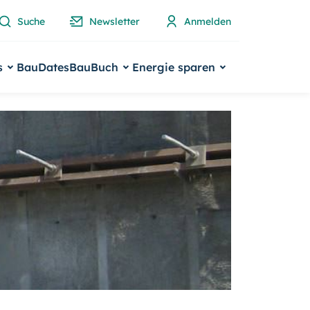
Suche
Newsletter
Anmelden
s
BauDates
BauBuch
Energie sparen