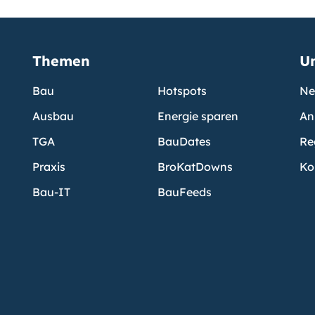
Themen
U
Bau
Hotspots
Ne
Ausbau
Energie sparen
An
TGA
BauDates
Re
Praxis
BroKatDowns
Ko
Bau-IT
BauFeeds