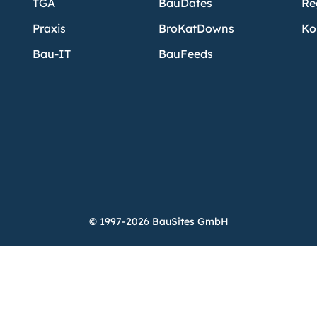
TGA
BauDates
Re
Praxis
BroKatDowns
Ko
Bau-IT
BauFeeds
© 1997-2026 BauSites GmbH