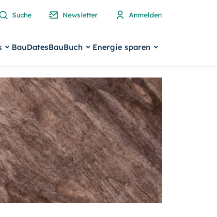
Suche
Newsletter
Anmelden
s
BauDates
BauBuch
Energie sparen