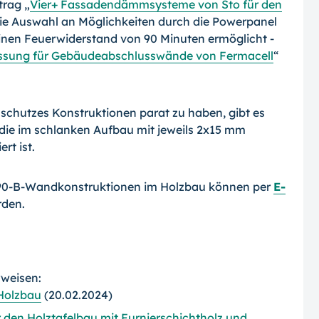
trag „
Vier+ Fassadendämmsysteme von Sto für den
die Auswahl an Möglichkeiten durch die Powerpanel
inen Feuerwiderstand von 90 Minuten ermöglicht -
ssung für Gebäudeabschlusswände von Fermacell
“
schutzes Konstruktionen parat zu haben, gibt es
ie im schlanken Aufbau mit jeweils 2x15 mm
rt ist.
F90-B-Wandkonstruktionen im Holzbau können per
E-
rden.
rweisen:
Holzbau
(20.02.2024)
 den Holztafelbau mit Furnierschichtholz und