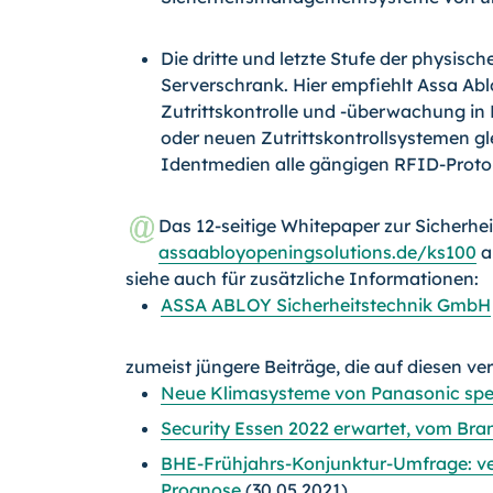
Die dritte und letzte Stufe der physisc
Serverschrank. Hier empfiehlt Assa Ab
Zutrittskontrolle und -überwachung in 
oder neuen Zutrittskontrollsystemen 
Identmedien alle gängigen RFID-Pro­to­
Das 12-seitige Whitepaper zur Sicherhei
assaabloyopeningsolutions.de/ks100
a
siehe auch für zusätzliche Informationen:
ASSA ABLOY Sicherheitstechnik GmbH
zumeist jüngere Beiträge, die auf diesen ve
Neue Klimasysteme von Panasonic spez
Security Essen 2022 erwartet, vom Br
BHE-Frühjahrs-Konjunktur-Umfrage: v
Prognose
(30.05.2021)