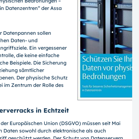
physischen Bedrohungen –
in Datenzentren“ der Assa
er Datenpannen sollen
schen Daten- und
ngriffsziele. Ein vergessener
rolle, die keine einfache
che Beispiele. Die Sicherung
eziehung sämtlicher
Ebenen. Der physische Schutz
i im Zentrum der Rolle des
erverracks in Echtzeit
der Europäischen Union (DSGVO) müssen seit Mai
 Daten sowohl durch elektronische als auch
iff geschützt werden. Der Schutz von Datenservern