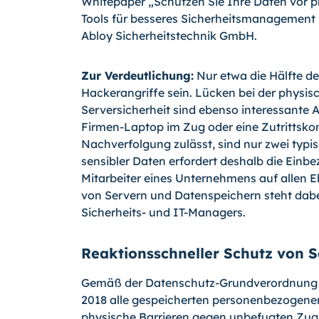
Whitepaper „Schützen Sie Ihre Daten vor 
Tools für besseres Sicherheitsmanagement 
Abloy Sicherheitstechnik GmbH.
Zur Verdeutlichung:
Nur etwa die Hälfte d
Hackerangriffe sein. Lücken bei der physi
Serversicherheit sind ebenso interessante A
Firmen-Laptop im Zug oder eine Zutrittskont
Nachverfolgung zulässt, sind nur zwei typis
sensibler Daten erfordert deshalb die Einb
Mitarbeiter eines Unternehmens auf allen 
von Servern und Datenspeichern steht dabe
Sicherheits- und IT-Managers.
Reaktionsschneller Schutz von S
Gemäß der Datenschutz-Grundverordnung 
2018 alle gespeicherten personenbezogenen
physische Barrieren gegen unbefugten Zugr