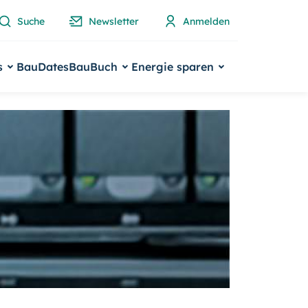
Suche
Newsletter
Anmelden
s
BauDates
BauBuch
Energie sparen