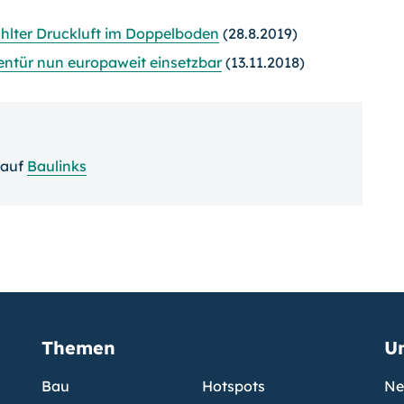
hlter Druckluft im Doppelboden
(28.8.2019)
entür nun europaweit einsetzbar
(13.11.2018)
auf
Baulinks
Themen
U
Bau
Hotspots
Ne