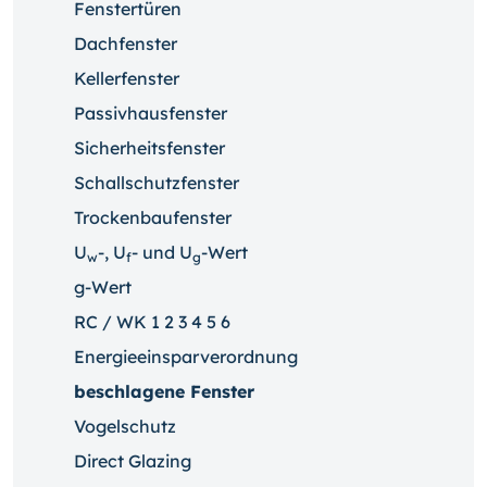
Fenstertüren
Dachfenster
Kellerfenster
Passivhausfenster
Sicherheitsfenster
Schallschutzfenster
Trockenbaufenster
U
-, U
- und U
-Wert
w
f
g
g-Wert
RC / WK 1 2 3 4 5 6
Energieeinsparverordnung
beschlagene Fenster
Vogelschutz
Direct Glazing