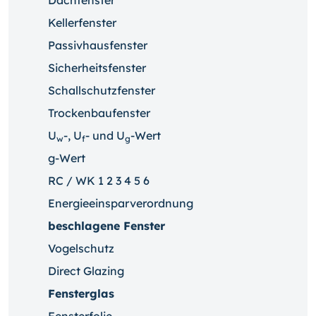
Dachfenster
Kellerfenster
Passivhausfenster
Sicherheitsfenster
Schallschutzfenster
Trockenbaufenster
U
-, U
- und U
-Wert
w
f
g
g-Wert
RC / WK 1 2 3 4 5 6
Energieeinsparverordnung
beschlagene Fenster
Vogelschutz
Direct Glazing
Fensterglas