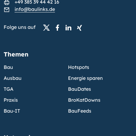
+49 385 39 44 42 16
info@baulinks.de
Folge uns auf
Themen
Bau
Hotspots
Ausbau
Energie sparen
TGA
BauDates
Praxis
BroKatDowns
Bau-IT
BauFeeds