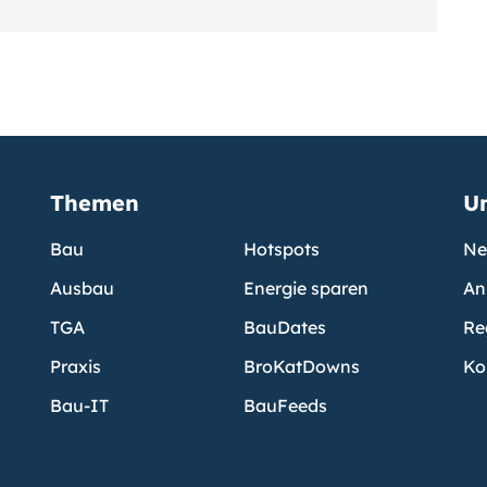
Themen
U
Bau
Hotspots
Ne
Ausbau
Energie sparen
An
TGA
BauDates
Re
Praxis
BroKatDowns
Ko
Bau-IT
BauFeeds