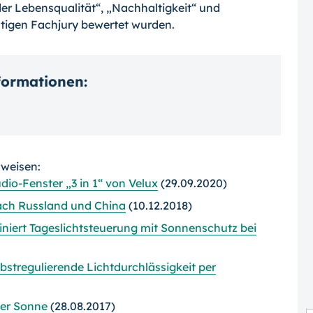
er Lebensqualität“, „Nachhaltig­keit“ und
tigen Fachjury bewertet wurden.
nformationen:
rweisen:
dio-Fenster „3 in 1“ von Velux
(29.09.2020)
nach Russland und China
(10.12.2018)
iert Tageslicht­steu­erung mit Sonnenschutz bei
stregulierende Lichtdurchlässigkeit per
der Sonne
(28.08.2017)