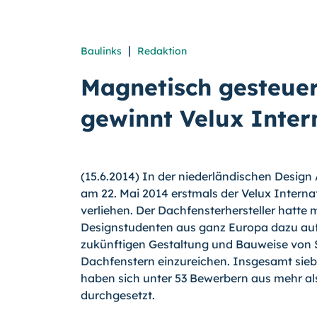
|
Baulinks
Redaktion
Magnetisch gesteue
gewinnt Velux Inter
(15.6.2014) In der niederländischen Desig
am 22. Mai 2014 erstmals der Velux Intern
verliehen. Der Dachfensterhersteller hat­t
Designstudenten aus ganz Europa da­zu auf
zukünftigen Gestaltung und Bau­weise vo
Dachfenstern einzurei­chen. Insgesamt si
haben sich unter 53 Bewerbern aus mehr a
durch­gesetzt.