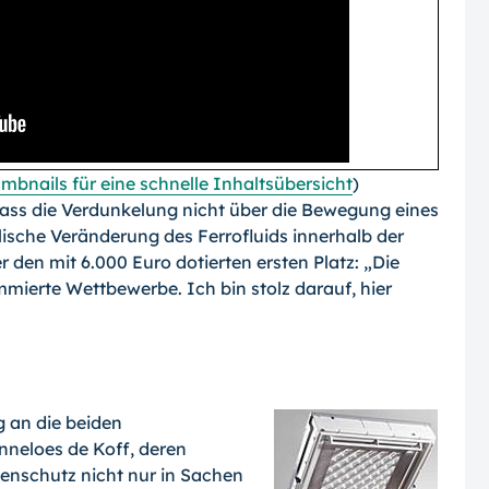
mbnails für eine schnelle Inhaltsübersicht
)
dass die Verdunkelung nicht über die Bewe­gung eines
lische Veränderung des Ferro­fluids innerhalb der
r den mit 6.000 Euro dotierten ersten Platz: „Die
ierte Wett­bewerbe. Ich bin stolz darauf, hier
g an die beiden
nneloes de Koff, de­ren
nenschutz nicht nur in Sachen