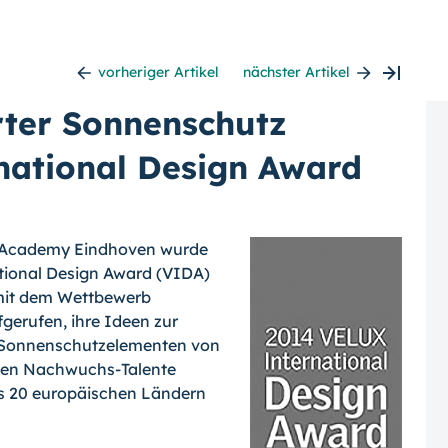
vorheriger Artikel
nächster Artikel
rter Sonnenschutz
national Design Award
n Academy Eindho­ven wurde
ational Design Award (VIDA)
e mit dem Wettbewerb
gerufen, ihre Ideen zur
n Sonnenschutzelementen von
eben Nachwuchs-Talente
ls 20 europäischen Ländern