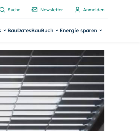
Suche
Newsletter
Anmelden
s
BauDates
BauBuch
Energie sparen