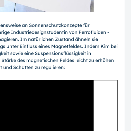
ehensweise an Sonnenschutzkonzepte für
hrige Industriedesignstudentin von Ferro­fluiden -
reagieren. Im natürlichen Zustand ähneln sie
gs unter Einfluss eines Magnet­feldes. Indem Kim bei
keit sowie eine Sus­pensionsflüssigkeit in
ie Stärke des magne­tischen Feldes leicht zu erhöhen
t und Schatten zu regulieren: