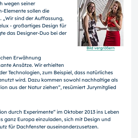
ch wegen seiner
n-Ele­mente sollen die
 „Wir sind der Auffassung,
elux - großartiges Design für
gte das Designer-Duo bei der
Bild vergrößern
öblichen Erwähnung
ante Ansätze. Wir erhielten
er Tech­nologien, zum Beispiel, dass natürliches
 ge­nutzt wird. Dazu kommen sowohl nachhaltige als
ion aus der Natur ziehen“, resümiert Jurymitglied
on durch Experimente“ im Oktober 2013 ins Leben
 ganz Europa einzuladen, sich mit Design und
tz für Dachfenster auseinan­derzusetzen.