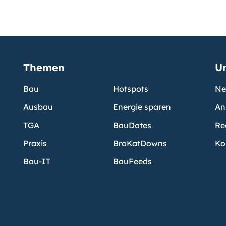
Themen
U
Bau
Hotspots
Ne
Ausbau
Energie sparen
An
TGA
BauDates
Re
Praxis
BroKatDowns
Ko
Bau-IT
BauFeeds