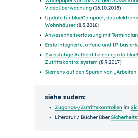
Whitepaper von Axis zu den Auswirkun
Videoüberwachung
(16.10.2018)
Update für blueCompact, das elektronis
Wohnhäuser
(8.5.2018)
Anwesenheitserfassung mit Terminalan
Erste integrierte, offene und IP-basier
Zweistufige Authentifizierung à la bl
Zutrittskontrollsystem
(8.9.2017)
Siemens auf den Spuren von „Arbeiten 
siehe zudem:
Zugangs-/Zutrittskontrollen
im
Si
Literatur / Bücher über
Sicherheits