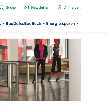
Suche
Newsletter
Anmelden
s
BauDates
BauBuch
Energie sparen