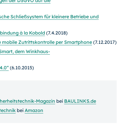
gen der DSGVO auf die
che Schließsystem für kleinere Betriebe und
bindung à la Kobold
(7.4.2018)
te mobile Zutrittskontrolle per Smartphone
(7.12.2017)
ueSmart, dem Winkhaus-
4.0“
(6.10.2015)
cherheitstechnik-Magazin
bei
BAULINKS.de
technik
bei
Amazon