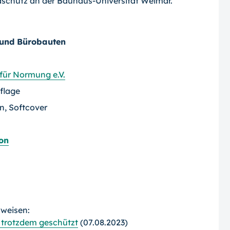
dschutz an der Bauhaus-Universität Weimar.
und Bürobauten
 für Normung e.V.
uflage
n, Softcover
on
rweisen:
 trotzdem geschützt
(07.08.2023)