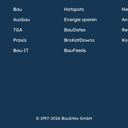
Bau
Hotspots
Ne
Ausbau
Energie sparen
An
TGA
BauDates
Re
Praxis
BroKatDowns
Ko
Bau-IT
BauFeeds
© 1997-2026 BauSites GmbH