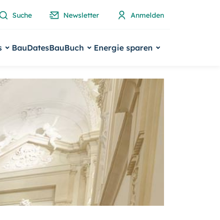
Suche
Newsletter
Anmelden
s
BauDates
BauBuch
Energie sparen