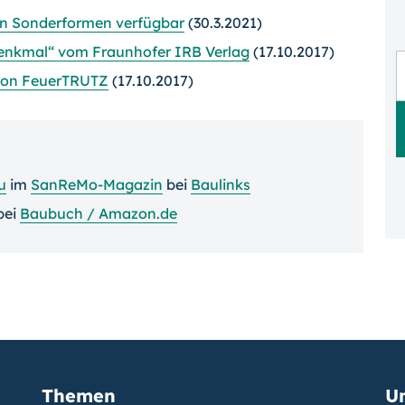
 in Sonderformen verfügbar
(30.3.2021)
enkmal“ vom Fraunhofer IRB Verlag
(17.10.2017)
von Feuer­TRUTZ
(17.10.2017)
u
im
SanReMo-Magazin
bei
Baulinks
bei
Baubuch / Amazon.de
Themen
U