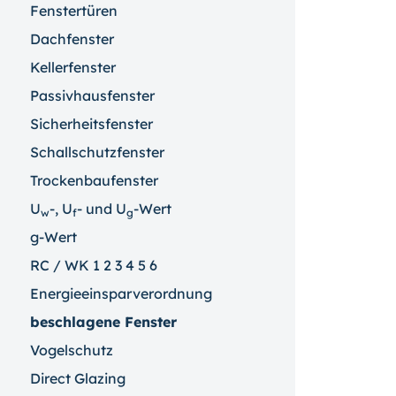
Fenstertüren
Dachfenster
Kellerfenster
Passivhausfenster
Sicherheitsfenster
Schallschutzfenster
Trockenbaufenster
U
-, U
- und U
-Wert
w
f
g
g-Wert
RC / WK 1 2 3 4 5 6
Energieeinsparverordnung
beschlagene Fenster
Vogelschutz
Direct Glazing