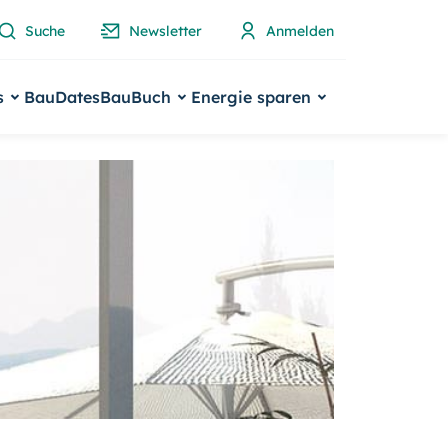
Suche
Newsletter
Anmelden
s
BauDates
BauBuch
Energie sparen