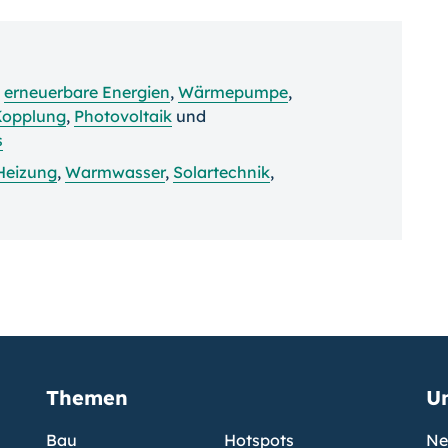
,
erneuerbare Energien
,
Wärmepumpe
,
Kopplung
,
Photovoltaik
und
s
Heizung
,
Warmwasser
,
Solartechnik
,
Themen
U
Bau
Hotspots
Ne