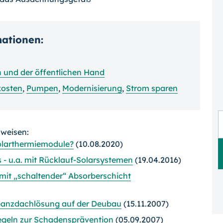
mationen:
n und der öffentlichen Hand
kosten
,
Pumpen
,
Modernisierung
,
Strom sparen
rweisen:
olarthermiemodule?
(10.08.2020)
 - u.a. mit Rücklauf-Solarsystemen
(19.04.2016)
mit „schaltender“ Absorberschicht
-Ganzdachlösung auf der Deubau
(15.11.2007)
egeln zur Schadensprävention
(05.09.2007)