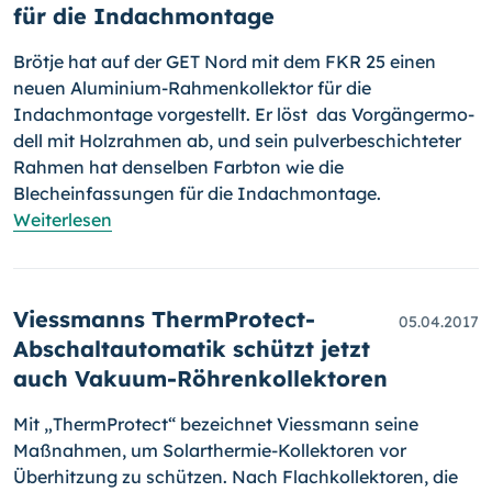
für die Indachmontage
Brötje hat auf der GET Nord mit dem FKR 25 einen
neuen Aluminium-
Rah­men­kollektor für die
Indachmontage vorgestellt. Er löst das Vor­gän­ger­mo­
dell mit Holzrahmen ab, und sein pulverbeschichteter
Rahmen hat den­sel­ben Farbton wie die
Blecheinfassungen für die Indach­mon­tage.
Weiterlesen
Viessmanns ThermProtect-
05.04.2017
Abschaltautomatik schützt jetzt
auch Vakuum-Röhrenkollektoren
Mit „ThermProtect“ bezeichnet Viessmann seine
Maßnahmen, um Solar­thermie-Kollektoren vor
Überhitzung zu schützen. Nach Flach­kollek­toren, die