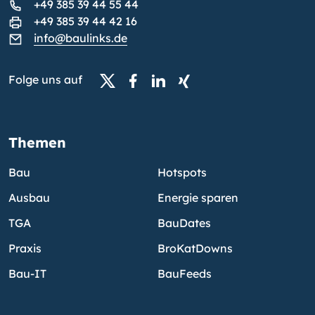
+49 385 39 44 55 44
+49 385 39 44 42 16
info@baulinks.de
Folge uns auf
Themen
Bau
Hotspots
Ausbau
Energie sparen
TGA
BauDates
Praxis
BroKatDowns
Bau-IT
BauFeeds