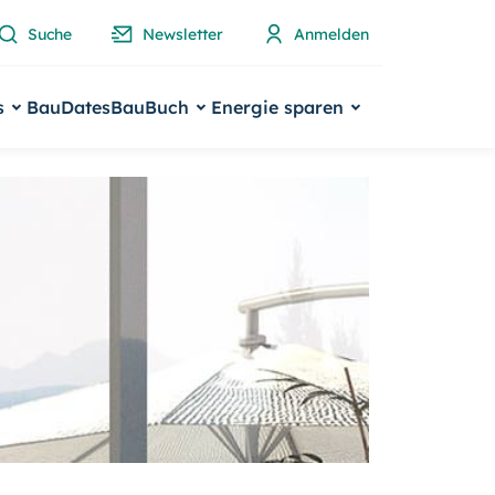
Suche
Newsletter
Anmelden
s
BauDates
BauBuch
Energie sparen