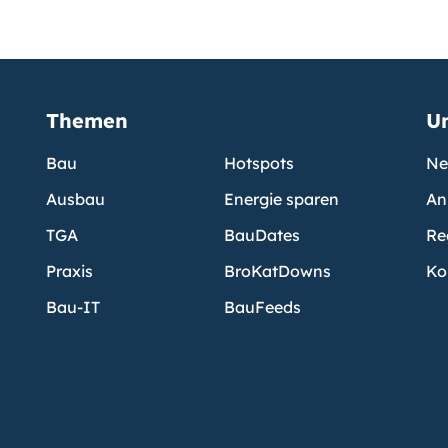
Themen
U
Bau
Hotspots
Ne
Ausbau
Energie sparen
An
TGA
BauDates
Re
Praxis
BroKatDowns
Ko
Bau-IT
BauFeeds