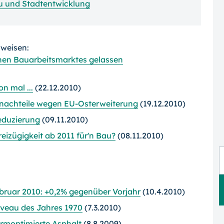
u und Stadtentwicklung
rweisen:
chen Bauarbeitsmarktes gelassen
n mal ...
(22.12.2010)
nachteile wegen EU-Osterweiterung
(19.12.2010)
eduzierung
(09.11.2010)
eizügigkeit ab 2011 für'n Bau?
(08.11.2010)
ruar 2010: +0,2% gegenüber Vorjahr
(10.4.2010)
iveau des Jahres 1970
(7.3.2010)
ärmoptimierte Asphalt
(8.8.2009)