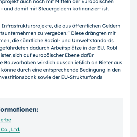
projekt auch noch mit Mitteln der Europäischen
 und damit mit Steuer­geldern kofinanziert ist.
, Infrastrukturprojekte, die aus öffent­lichen Geldern
atsunternehmen zu verge­ben." Diese drängten mit
en, die sämtliche Sozial- und Umweltstandards
efährdeten dadurch Arbeitsplätze in der EU. Robl
ster, sich auf europäischer Ebene dafür
e Bau­vorhaben wirklich ausschließlich an Bieter aus
s könne durch eine entsprechende Bedingung in den
vestitionsbank sowie der EU-Strukturfonds
nformationen:
werbe
Co., Ltd.