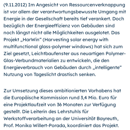
(9.11.2012) Im Angesicht von Ressourcenverknappung
ist vor allem der verantwortungsbewusste Umgang mit
Energie in der Gesellschaft bereits tief verankert. Doch
bezüglich der Ener­gieeffizienz von Gebäuden sind
noch längst nicht alle Möglich­keiten ausgelotet. Das
Projekt „HarWin“ (Harvesting solar energy with
multifunctional glass-polymer windows) hat sich zum
Ziel gesetzt, Leichtbaufenster aus neuartigen Polymer-
Glas-Verbundmaterialien zu entwickeln, die den
Energiever­brauch von Gebäuden durch „intelligente“
Nutzung von Tages­licht drastisch senken.
Zur Umsetzung dieses ambitionierten Vorhabens hat
die Euro­päische Kommission rund 3,4 Mio. Euro für
eine Projektlaufzeit von 36 Monaten zur Verfügung
gestellt. Die Leiterin des Lehr­stuhls für
Werkstoffverarbeitung an der Universität Bayreuth,
Prof. Monika Willert-Porada, koordiniert das Projekt.