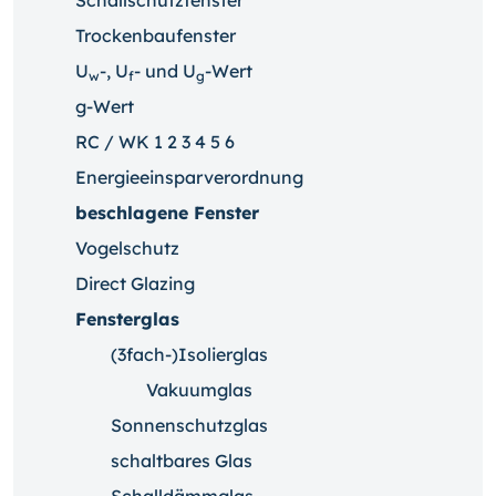
Schallschutzfenster
Trockenbaufenster
U
-, U
- und U
-Wert
w
f
g
g-Wert
RC / WK 1 2 3 4 5 6
Energieeinsparverordnung
beschlagene Fenster
Vogelschutz
Direct Glazing
Fensterglas
(3fach-)Isolierglas
Vakuumglas
Sonnenschutzglas
schaltbares Glas