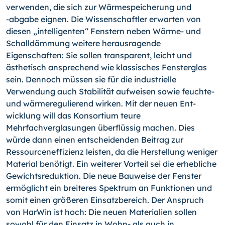
verwenden, die sich zur Wärmespeicherung und
-abgabe
eignen. Die Wissenschaftler erwarten von
diesen „intelligenten“ Fenstern neben Wärme- und
Schalldämmung weitere herausra­gende
Eigenschaften: Sie sollen transparent, leicht und
ästhetisch ansprechend wie klassisches Fensterglas
sein. Dennoch müssen sie für die industrielle
Verwendung auch Stabilität aufweisen sowie feuchte-
und wärmeregulierend wirken. Mit der neuen Ent­
wicklung will das Konsortium teure
Mehrfachverglasungen überflüssig machen. Dies
würde dann einen entscheidenden Beitrag zur
Ressourceneffizienz leisten, da die Her­stellung weniger
Material benötigt. Ein weiterer Vorteil sei die erhebliche
Gewichtsre­duktion. Die neue Bauweise der Fenster
ermöglicht ein breiteres Spektrum an Funktio­nen und
somit einen größeren Einsatzbereich. Der Anspruch
von HarWin ist hoch: Die neuen Materialien sollen
sowohl für den Einsatz in Wohn- als auch in