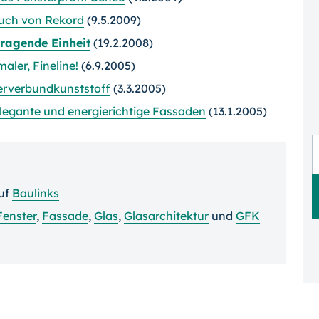
auch von Rekord
(9.5.2009)
tragende Einheit
(19.2.2008)
aler, Fineline!
(6.9.2005)
serverbundkunststoff
(3.3.2005)
legante und energierichtige Fassaden
(13.1.2005)
uf
Baulinks
Fenster
,
Fassade
,
Glas
,
Glasarchitektur
und
GFK