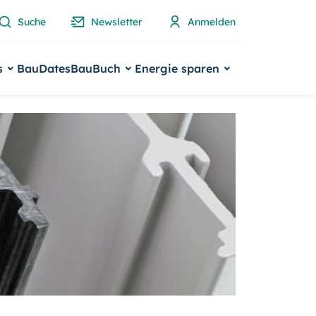
Suche
Newsletter
Anmelden
s
BauDates
BauBuch
Energie sparen