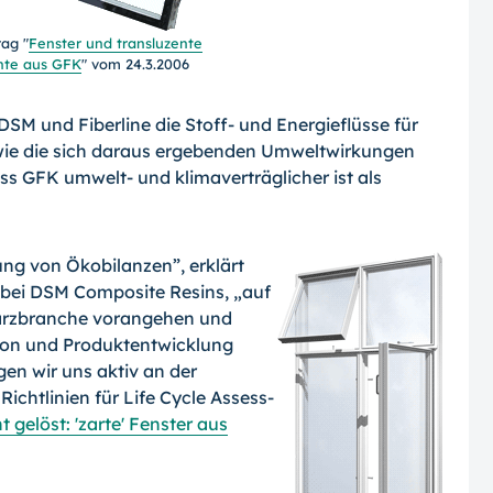
rag "
Fenster und transluzente
te aus GFK
" vom 24.3.2006
SM und Fiberline die Stoff- und Energie­flüsse für
owie die sich daraus ergebenden Umweltwirkungen
ss GFK umwelt- und klimaverträglicher ist als
ung von Ökobilan­zen”, erklärt
 bei DSM Composite Resins, „auf
harzbranche vorangehen und
tion und Produktentwicklung
en wir uns aktiv an der
ichtlinien für Life Cycle Assess­
t gelöst: 'zarte' Fenster aus