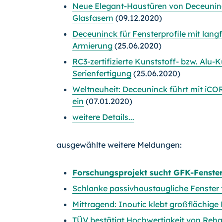
Neue Elegant-Haustüren von Deceunin
Glasfasern
(09.12.2020)
Deceuninck für Fensterprofile mit lang
Armierung
(25.06.2020)
RC3-zertifizierte Kunststoff- bzw. Alu-
Serienfertigung
(25.06.2020)
Weltneuheit: Deceuninck führt mit iCOR 
ein
(07.01.2020)
weitere Details...
ausgewählte weitere Meldungen:
Forschungsprojekt sucht GFK-Fenst
Schlanke passivhaustaugliche Fenster 
Mittragend: Inoutic klebt großflächige
TÜV bestätigt Hochwertigkeit von Reha