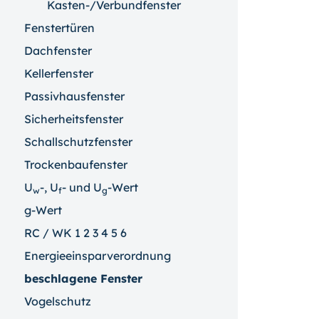
Kasten-/Verbundfenster
Fenstertüren
Dachfenster
Kellerfenster
Passivhausfenster
Sicherheitsfenster
Schallschutzfenster
Trockenbaufenster
U
-, U
- und U
-Wert
w
f
g
g-Wert
RC / WK 1 2 3 4 5 6
Energieeinsparverordnung
beschlagene Fenster
Vogelschutz