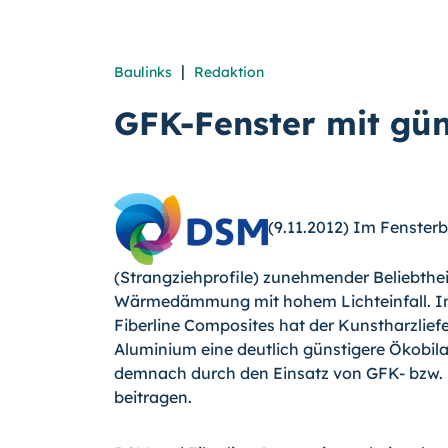
|
Baulinks
Redaktion
GFK-Fenster mit gün
(9.11.2012) Im Fensterb
(Strangziehprofile) zunehmender Beliebthe
Wärmedämmung mit hohem Licht­einfall. In
Fiberline Composites hat der Kunstharzlie
Aluminium eine deutlich günstigere Ökobil
demnach durch den Einsatz von GFK- bzw.
beitragen.