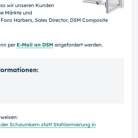
ss wir unseren Kun­den
ue Märkte und
 Fons Harbers, Sales Director, DSM Composite
ann per
E-Mail an DSM
angefordert werden.
nformationen:
rweisen:
nder Schaumkern statt Stahlarmierung in