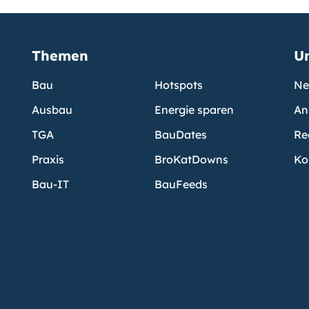
Themen
U
Bau
Hotspots
Ne
Ausbau
Energie sparen
An
TGA
BauDates
Re
Praxis
BroKatDowns
Ko
Bau-IT
BauFeeds