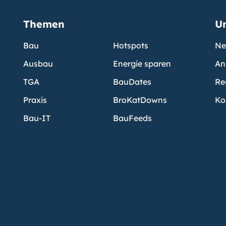
Themen
U
Bau
Hotspots
Ne
Ausbau
Energie sparen
An
TGA
BauDates
Re
Praxis
BroKatDowns
Ko
Bau-IT
BauFeeds