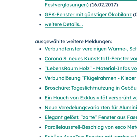
Festverglasungen)
(16.02.2017)
GFK-Fenster mit günstiger Ökobilanz
(0
weitere Details...
ausgewählte weitere Meldungen:
Verbundfenster vereinigen Wärme-, Sch
Corona S: neues Kunststoff-Fenster v
"LebensRaum Holz" - Material-Infos vo
Verbundlösung "Flügelrahmen - Kleber -
Broschüre: Tageslichtnutzung in Gebä
Ein Hauch von Exklusivität versprüht v
Neue Veredelungsvarianten für Alumin
Elegant gelöst: "zarte" Fenster aus Fa
Parallelausstell-Beschlag von esco Me
Schüco AvanTec: Fenster mit verdeckt