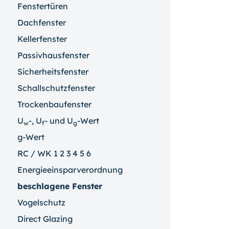
Fenstertüren
Dachfenster
Kellerfenster
Passivhausfenster
Sicherheitsfenster
Schallschutzfenster
Trockenbaufenster
U
-, U
- und U
-Wert
w
f
g
g-Wert
RC / WK 1 2 3 4 5 6
Energieeinsparverordnung
beschlagene Fenster
Vogelschutz
Direct Glazing