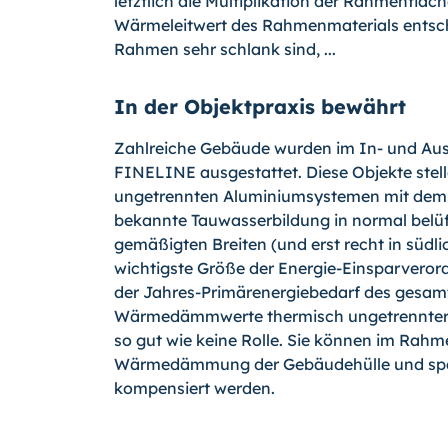
letztlich die Multiplikation der Rahmenfläc
Wärmeleitwert des Rahmenmaterials entsche
Rahmen sehr schlank sind, ...
In der Objektpraxis bewährt
Zahlreiche Gebäude wurden im In- und Ausla
FINELINE ausgestattet. Diese Objekte stell
ungetrennten Aluminiumsystemen mit dem 
bekannte Tauwasserbildung in normal belü
gemäßigten Breiten (und erst recht in südl
wichtigste Größe der Energie-Einsparveror
der Jahres-Primärenergiebedarf des gesamt
Wärmedämmwerte thermisch ungetrennter 
so gut wie keine Rolle. Sie können im Rah
Wärmedämmung der Gebäudehülle und spa
kompensiert werden.
_________