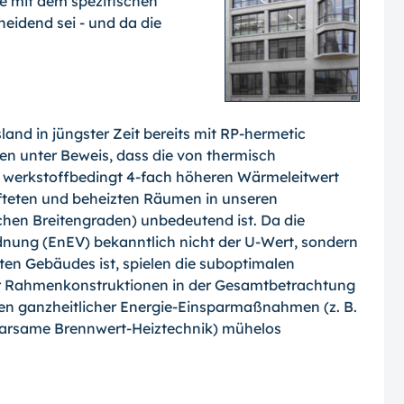
he mit dem spezifischen
idend sei - und da die
nd in jüngster Zeit bereits mit RP-hermetic
en unter Beweis, dass die von thermisch
werkstoffbedingt 4-fach höheren Wärmeleitwert
fteten und beheizten Räumen in unseren
ichen Breitengraden) unbedeutend ist. Da die
dnung (EnEV) bekanntlich nicht der U-Wert, sondern
en Gebäudes ist, spielen die suboptimalen
Rahmenkonstruktionen in der Gesamtbetrachtung
men ganzheitlicher Energie-Einsparmaßnahmen (z. B.
rsame Brennwert-Heiztechnik) mühelos