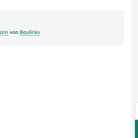
azin
von
Baulinks