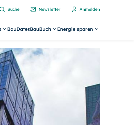
Suche
Newsletter
Anmelden
s
BauDates
BauBuch
Energie sparen