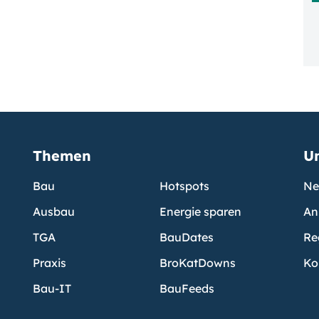
Themen
U
Bau
Hotspots
Ne
Ausbau
Energie sparen
An
TGA
BauDates
Re
Praxis
BroKatDowns
Ko
Bau-IT
BauFeeds