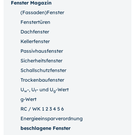
Fenster Magazin
(Fassaden)Fenster
Fenstertüren
Dachfenster
Kellerfenster
Passivhausfenster
Sicherheitsfenster
Schallschutzfenster
Trockenbaufenster
U
-, U
- und U
-Wert
w
f
g
g-Wert
RC / WK 1 2 3 4 5 6
Energieeinsparverordnung
beschlagene Fenster