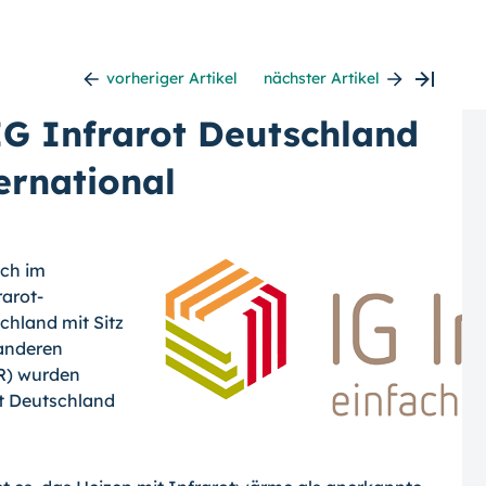
vorheriger Artikel
nächster Artikel
 IG Infrarot Deutschland
ernational
ich im
rarot-
chland mit Sitz
 anderen
R) wurden
ot Deutschland