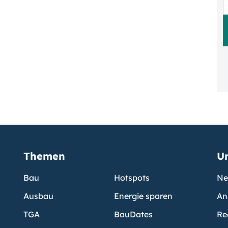
Themen
U
Bau
Hotspots
Ne
Ausbau
Energie sparen
An
TGA
BauDates
Re