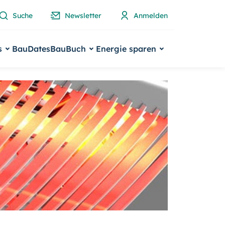
Suche
Newsletter
Anmelden
s
BauDates
BauBuch
Energie sparen