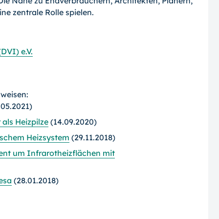
 Die Nähe zu Endverbrauchern, Architekten, Planern,
ne zentrale Rolle spielen.
DVI) e.V.
rweisen:
.05.2021)
 als Heizpilze
(14.09.2020)
ischem Heizsystem
(29.11.2018)
nt um Infrarotheizflächen mit
esa
(28.01.2018)