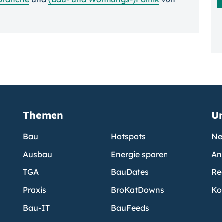
Themen
U
Bau
Hotspots
Ne
Ausbau
Energie sparen
An
TGA
BauDates
Re
Praxis
BroKatDowns
Ko
Bau-IT
BauFeeds