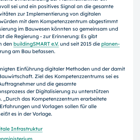
l sei und ein positives Signal an die gesamte
ivitäten zur Implementierung von digitalen
u würden mit dem Kompetenzzentrum abgestimmt
alisierung im Bauwesen könnten so gemeinsam und
bt die Regierung - zur Erinnerung: Es gibt
en den
buildingSMART e.V.
und seit 2015 die
planen-
sierung am Bau befassen.
igten Einführung digitaler Methoden und der damit
Bauwirtschaft. Ziel des Kompetenzzentrums sei es
e Auftragnehmer und die gesamte
sprozess der Digitalisierung zu unterstützen
). „Durch das Kompetenzzentrum erarbeitete
rfahrungen und Vorlagen sollen für alle
eißt es in der Vorlage.
tale Infrastruktur
nministerium