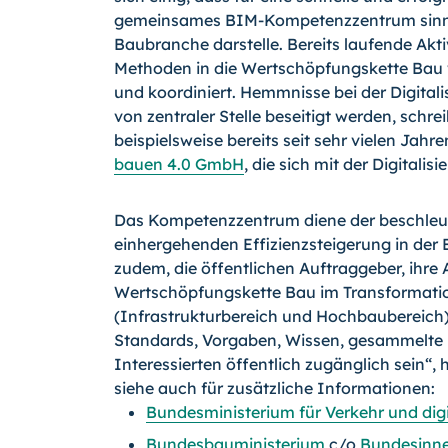
gemeinsames BIM-Kompetenzzentrum sinnvol
Baubranche darstelle. Bereits laufende Akt
Methoden in die Wertschöpfungskette Ba
und koordiniert. Hemmnisse bei der Digit
von zentraler Stelle beseitigt werden, schrei
beispielsweise bereits seit sehr vielen Jahr
bauen 4.0 GmbH
, die sich mit der Digitali
Das Kompetenzzentrum diene der beschleun
einhergehenden Effizienzsteigerung in der 
zudem, die öffentlichen Auftraggeber, ihr
Wertschöpfungskette Bau im Transformation
(Infrastrukturbereich und Hochbaubereich
Standards, Vorgaben, Wissen, gesammelte E
Interessierten öffentlich zugänglich sein“, h
siehe auch für zusätzliche Informationen:
Bundesministerium für Verkehr und digi
Bundesbauministerium
c/o
Bundesinne