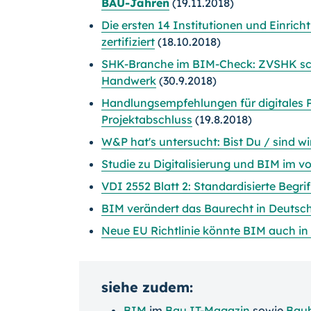
BAU-Jahren
(19.11.2018)
Die ersten 14 Institutionen und Einrich
zertifiziert
(18.10.2018)
SHK-Branche im BIM-Check: ZVSHK sch
Handwerk
(30.9.2018)
Handlungsempfehlungen für digitales
Projektabschluss
(19.8.2018)
W&P hat's untersucht: Bist Du / sind wi
Studie zu Digitalisierung und BIM im
VDI 2552 Blatt 2: Standardisierte Begri
BIM verändert das Baurecht in Deutsc
Neue EU Richtlinie könnte BIM auch i
siehe zudem:
BIM
im
Bau IT-Magazin
sowie
Bau