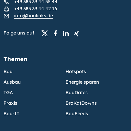
+49 385 39 44 55 44
+49 385 39 44 42 16
info@baulinks.de
Folge uns auf
Themen
Bau
Hotspots
Ausbau
Energie sparen
TGA
BauDates
Praxis
BroKatDowns
Bau-IT
BauFeeds