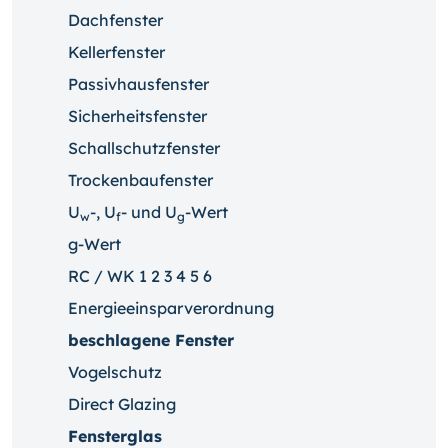
Dachfenster
Kellerfenster
Passivhausfenster
Sicherheitsfenster
Schallschutzfenster
Trockenbaufenster
U
-, U
- und U
-Wert
w
f
g
g-Wert
RC / WK 1 2 3 4 5 6
Energieeinsparverordnung
beschlagene Fenster
Vogelschutz
Direct Glazing
Fensterglas