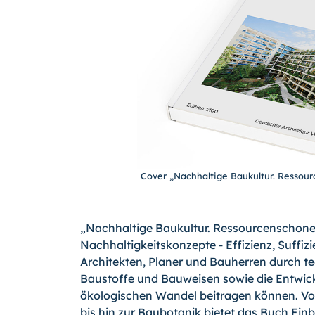
Cover „Nachhaltige Baukultur. Ressour
„Nachhaltige Baukultur. Ressourcenschonen
Nachhaltigkeitskonzepte - Effizienz, Suffiz
Architekten, Planer und Bauherren durch t
Baustoffe und Bauweisen sowie die Entwic
ökologischen Wandel beitragen können. V
bis hin zur Baubotanik bietet das Buch Ein