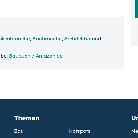
lienbranche
,
Baubranche
,
Architektur
und
bei
Baubuch / Amazon.de
Themen
U
Bau
Hotspots
Ne