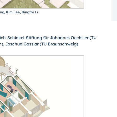
eng, Kim Lee, Bingzhi Li
drich-Schinkel-Stiftung für Johannes Oechsler (TU
n), Joschua Gosslar (TU Braunschweig)