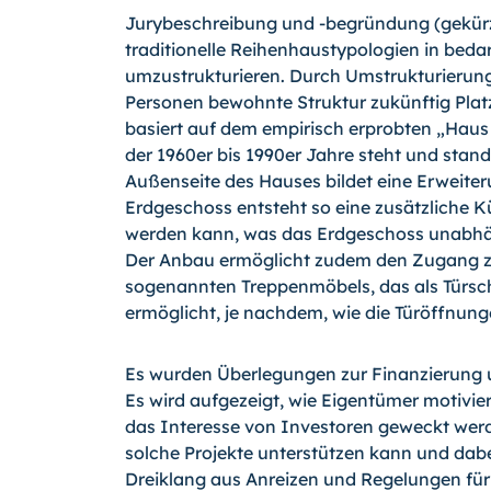
Jurybeschreibung und -begründung (gekürzt)
traditionelle Reihenhaustypologien in bed
umzustrukturieren. Durch Umstrukturierung
Personen bewohnte Struktur zukünftig Platz
basiert auf dem empirisch erprobten „Haus 
der 1960er bis 1990er Jahre steht und sta
Außenseite des Hauses bildet eine Erweiter
Erdgeschoss entsteht so eine zusätzliche K
werden kann, was das Erdgeschoss unabh
Der Anbau ermöglicht zudem den Zugang zu
sogenannten Treppenmöbels, das als Türsc
ermöglicht, je nachdem, wie die Türöffnun
Es wurden Überlegungen zur Finanzierung un
Es wird aufgezeigt, wie Eigentümer motivi
das Interesse von Investoren geweckt werd
solche Projekte unterstützen kann und dabe
Dreiklang aus Anreizen und Regelungen für d