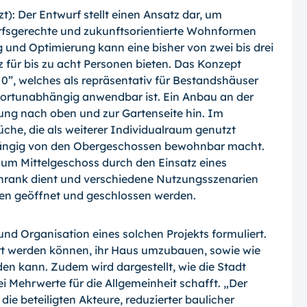
: Der Entwurf stellt einen Ansatz dar, um
arfsgerechte und zukunftsorientierte Wohnformen
 und Optimierung kann eine bisher von zwei bis drei
 für bis zu acht Personen bieten. Das Konzept
0”, welches als repräsentativ für Bestandshäuser
ndortunabhängig anwendbar ist. Ein Anbau an der
ung nach oben und zur Gartenseite hin. Im
üche, die als weiterer Individualraum genutzt
ängig von den Obergeschossen bewohnbar macht.
m Mittelgeschoss durch den Einsatz eines
hrank dient und verschiedene Nutzungsszenarien
gen geöffnet und geschlossen werden.
d Organisation eines solchen Projekts formuliert.
ert werden können, ihr Haus umzubauen, sowie wie
en kann. Zudem wird dargestellt, wie die Stadt
i Mehrwerte für die Allgemeinheit schafft. „Der
ie beteiligten Akteure, reduzierter baulicher