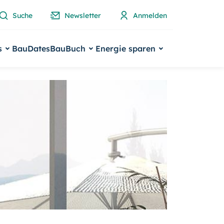
Suche
Newsletter
Anmelden
s
BauDates
BauBuch
Energie sparen