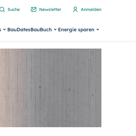
Suche
Newsletter
Anmelden
s
BauDates
BauBuch
Energie sparen