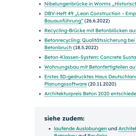
Nibelungenbrücke in Worms „Historisc
DBV-Heft 49 „Lean Construction – Emp
Bauausführung“
(26.6.2022)
Recycling-Brücke mit Betonblöcken au
Betonrecycling: Qualitätssicherung be
Betonbruch
(18.5.2022)
Beton-Klassen-System: Concrete Sustai
Wohnungsbau mit Betonfertigteilen auf
Erstes 3D-gedrucktes Haus Deutschland
Planungssoftware
(20.11.2020)
Architekturpreis Beton 2020 entschied
siehe zudem:
laufende Auslobungen
und
Archite
Betonbau
auf
Baulinks