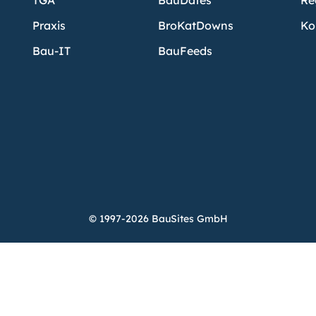
TGA
BauDates
Re
Praxis
BroKatDowns
Ko
Bau-IT
BauFeeds
© 1997-2026 BauSites GmbH