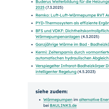
Buderus Weiterbildung für die Heizu
2025
(7.3.2025)
Remko: Luft-Luft-Wärmepumpe RVT Ar
PYD-Thermosystem als effiziente Er
BFS und VDKF: Dichtheitskontrollpflicht
Wärmepumpenanlagen
(4.3.2025)
Ganzjährige Wärme im Bad - Badheizk
Kermi: Zeitersparnis durch vormontierte
automatischen hydraulischen Abgleich
Verspiegelter Infrarot-Badheizkörper 
intelligenter Regelung
(4.5.2023)
siehe zudem:
Wärmepumpen
im
alternative Ener
bei
BAULINKS.de