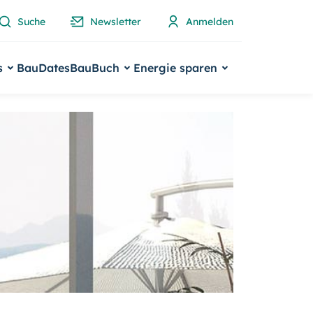
Suche
Newsletter
Anmelden
s
BauDates
BauBuch
Energie sparen