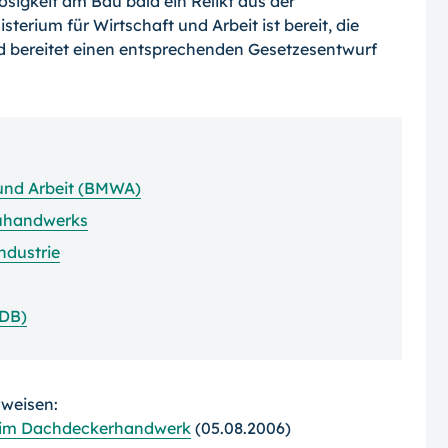
osigkeit am Bau bald ein Relikt aus der
erium für Wirtschaft und Arbeit ist bereit, die
d bereitet einen entsprechenden Gesetzesentwurf
 und Arbeit (BMWA)
auhandwerks
ndustrie
ZDB)
rweisen:
te im Dachdeckerhandwerk
(05.08.2006)