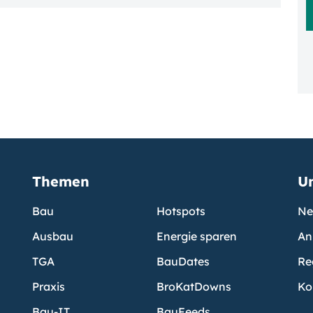
Themen
U
Bau
Hotspots
Ne
Ausbau
Energie sparen
An
TGA
BauDates
Re
Praxis
BroKatDowns
Ko
Bau-IT
BauFeeds