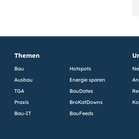
Themen
U
Bau
Hotspots
Ne
Ausbau
Energie sparen
An
TGA
BauDates
Re
Praxis
BroKatDowns
Ko
Bau-IT
BauFeeds