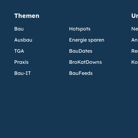
Themen
U
Bau
Hotspots
Ne
Ausbau
Energie sparen
An
TGA
BauDates
Re
Praxis
BroKatDowns
Ko
Bau-IT
BauFeeds