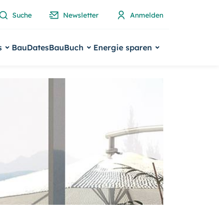
Suche
Newsletter
Anmelden
s
BauDates
BauBuch
Energie sparen