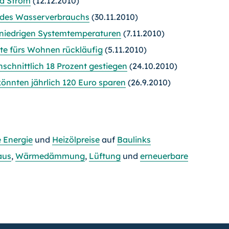
d Strom
(12.12.2010)
 des Wasserverbrauchs
(30.11.2010)
 niedrigen Systemtemperaturen
(7.11.2010)
te fürs Wohnen rückläufig
(5.11.2010)
chnittlich 18 Prozent gestiegen
(24.10.2010)
önnten jährlich 120 Euro sparen
(26.9.2010)
e Energie
und
Heizölpreise
auf
Baulinks
aus
,
Wärmedämmung
,
Lüftung
und
erneuerbare