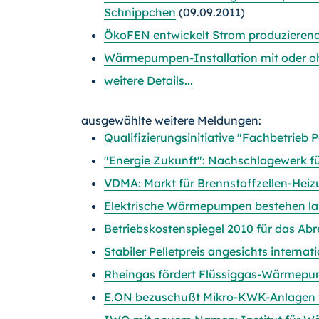
Schnippchen
(09.09.2011)
ÖkoFEN entwickelt Strom produzierende
Wärmepumpen-Installation mit oder o
weitere Details...
ausgewählte weitere Meldungen:
Qualifizierungsinitiative "Fachbetrieb 
"Energie Zukunft": Nachschlagewerk f
VDMA: Markt für Brennstoffzellen-He
Elektrische Wärmepumpen bestehen lan
Betriebskostenspiegel 2010 für das Ab
Stabiler Pelletpreis angesichts interna
Rheingas fördert Flüssiggas-Wärmep
E.ON bezuschußt Mikro-KWK-Anlagen vo