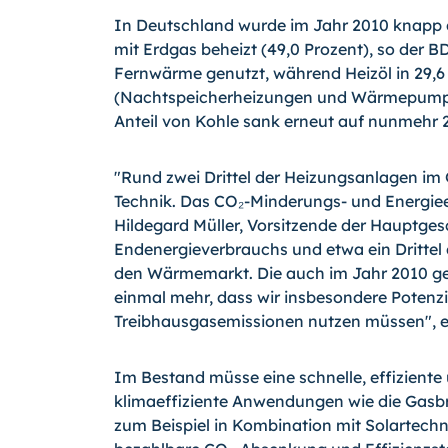
In Deutschland wurde im Jahr 2010 knapp d
mit Erdgas beheizt (49,0 Prozent), so der 
Fernwärme genutzt, während Heizöl in 29,6
(Nachtspeicherheizungen und Wärmepumpen) 
Anteil von Kohle sank erneut auf nunmehr 2
"Rund zwei Drittel der Heizungsanlagen im
Technik. Das CO₂-Minderungs- und Energiee
Hildegard Müller, Vorsitzende der Hauptge
Endenergieverbrauchs und etwa ein Drittel 
den Wärmemarkt. Die auch im Jahr 2010 ger
einmal mehr, dass wir insbesondere Poten
Treibhausgasemissionen nutzen müssen", er
Im Bestand müsse eine schnelle, effizient
klimaeffiziente Anwendungen wie die Gasb
zum Beispiel in Kombination mit Solartechni