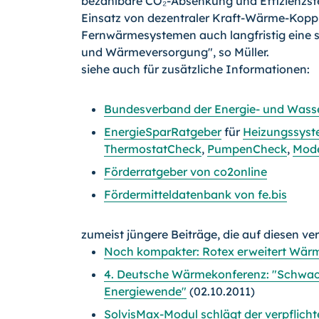
bezahlbare CO₂-Absenkung und Effizienzste
Einsatz von dezentraler Kraft-Wärme-Koppl
Fernwärmesystemen auch langfristig eine s
und Wärmeversorgung", so Müller.
siehe auch für zusätzliche Informationen:
Bundesverband der Energie- und Wass
EnergieSparRatgeber
für
Heizungssyst
ThermostatCheck
,
PumpenCheck
,
Mode
Förderratgeber von co2online
Fördermitteldatenbank von fe.bis
zumeist jüngere Beiträge, die auf diesen ve
Noch kompakter: Rotex erweitert Wä
4. Deutsche Wärmekonferenz: "Schwac
Energiewende"
(02.10.2011)
SolvisMax-Modul schlägt der verpflic