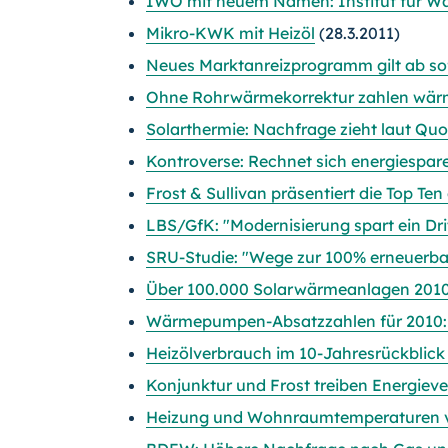
IWO mit neuem Namen: Institut für Wä
Mikro-KWK mit Heizöl
(28.3.2011)
Neues Marktanreizprogramm gilt ab so
Ohne Rohrwärmekorrektur zahlen wärme
Solarthermie: Nachfrage zieht laut Quo
Kontroverse: Rechnet sich energiespar
Frost & Sullivan präsentiert die Top Te
LBS/GfK: "Modernisierung spart ein Dri
SRU-Studie: "Wege zur 100% erneuerb
Über 100.000 Solarwärmeanlagen 2010 n
Wärmepumpen-Absatzzahlen für 2010: D
Heizölverbrauch im 10-Jahresrückblick
Konjunktur und Frost treiben Energie
Heizung und Wohnraumtemperaturen v