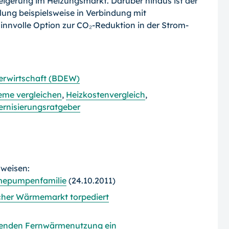
igerung im Heizungsmarkt. Darüber hinaus ist der
ung beispielsweise in Verbindung mit
innvolle Option zur CO₂-Reduktion in der Strom-
erwirtschaft (BDEW)
eme vergleichen
,
Heizkostenvergleich
,
rnisierungsratgeber
rweisen:
rmepumpenfamilie
(24.10.2011)
her Wärmemarkt torpediert
htenden Fernwärmenutzung ein