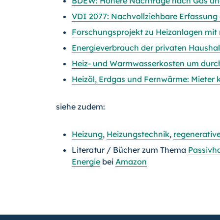
BDEW: Höhere Nachfrage nach Gas un
VDI 2077: Nachvollziehbare Erfassung
Forschungsprojekt zu Heizanlagen mit
Energieverbrauch der privaten Haushal
Heiz- und Warmwasserkosten um durchs
Heizöl, Erdgas und Fernwärme: Mieter k
siehe zudem:
Heizung
,
Heizungstechnik
,
regenerativ
Literatur / Bücher zum Thema
Passivh
Energie
bei
Amazon