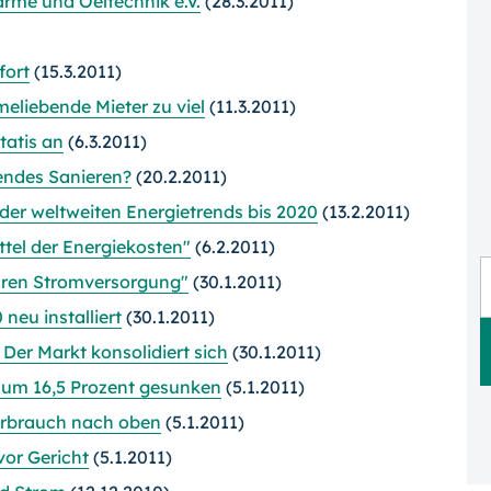
rme und Oeltechnik e.V.
(28.3.2011)
fort
(15.3.2011)
liebende Mieter zu viel
(11.3.2011)
tatis an
(6.3.2011)
endes Sanieren?
(20.2.2011)
n der weltweiten Energietrends bis 2020
(13.2.2011)
ttel der Energiekosten"
(6.2.2011)
aren Stromversorgung"
(30.1.2011)
eu installiert
(30.1.2011)
er Markt konsolidiert sich
(30.1.2011)
 um 16,5 Prozent gesunken
(5.1.2011)
verbrauch nach oben
(5.1.2011)
or Gericht
(5.1.2011)