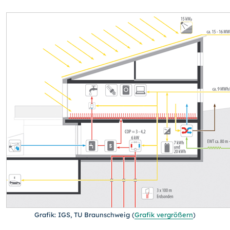
Grafik: IGS, TU Braunschweig
(
Grafik vergrößern
)