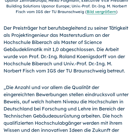
Uponor Zentraleuropa; Heiko Folgmann, Executive Vice President
Building Solutions Uponor Europe; Univ.-Prof. Dr.-Ing. M. Norbert
Fisch vom IGS der TU Braunschweig
(
Bild vergrößern
)
Der Preisträger hat berufsbegleitend zu seiner Tätigkeit
als Projektingenieur das Mas­terstudium an der
Hochschule Biberach als Master of Science
Gebäudeklimatik mit 1,0 abgeschlossen. Die Arbeit
wurde von Prof. Dr.-Ing. Roland Koenigsdorff von der
Hoch­schule Biberach und Univ.-Prof. Dr.-Ing. M.
Norbert Fisch vom IGS der TU Braun­schweig betreut.
„Die Anzahl und vor allem die Qualität der
eingereichten Bewerbungen stellen ein­drucksvoll unter
Beweis, auf welch hohem Niveau die Hochschulen in
Deutschland bei Forschung und Lehre im Bereich der
Technischen Gebäudeausrüstung arbeiten. Die hoch
qualifizierten Hochschulabgänger werden mit ihrem
Wissen und den innovativen Ideen die Zukunft der