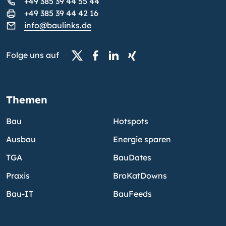
+49 385 39 44 55 44
+49 385 39 44 42 16
info@baulinks.de
Folge uns auf
Themen
Bau
Hotspots
Ausbau
Energie sparen
TGA
BauDates
Praxis
BroKatDowns
Bau-IT
BauFeeds