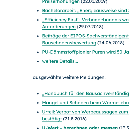
Preiserhöhungen
(22.01.2019)
Bachelorarbeit: „Energieausweise sind 
„Efficiency First“: Verbändebündnis w
Anforderungen
(29.07.2018)
Beiträge der EIPOS-Sachverständigent
Bauschadensbewertung
(24.06.2018)
PU-Dämmstoffpionier Puren wird 50 Ja
weitere Details...
ausgewählte weitere Meldungen:
„Handbuch für den Bausachverständigen
Mängel und Schäden beim Wärmeschut
Urteil: Verbot von Werbeaussagen zum
bestätigt
(21.8.2016)
U-Wert - berechnen oder messen
(13.5