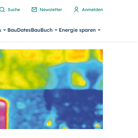
Suche
Newsletter
Anmelden
s
BauDates
BauBuch
Energie sparen