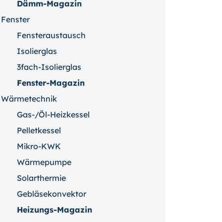
Dämm-Magazin
Fenster
Fensteraustausch
Isolierglas
3fach-Isolierglas
Fenster-Magazin
Wärmetechnik
Gas-/Öl-Heizkessel
Pelletkessel
Mikro-KWK
Wärmepumpe
Solarthermie
Gebläsekonvektor
Heizungs-Magazin