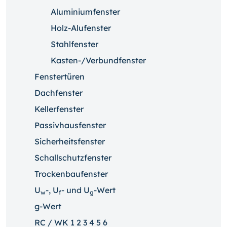
Aluminiumfenster
Holz-Alufenster
Stahlfenster
Kasten-/Verbundfenster
Fenstertüren
Dachfenster
Kellerfenster
Passivhausfenster
Sicherheitsfenster
Schallschutzfenster
Trockenbaufenster
U
-, U
- und U
-Wert
w
f
g
g-Wert
RC / WK 1 2 3 4 5 6