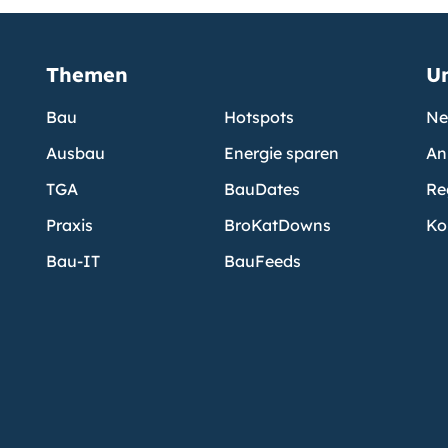
Themen
U
Bau
Hotspots
Ne
Ausbau
Energie sparen
An
TGA
BauDates
Re
Praxis
BroKatDowns
Ko
Bau-IT
BauFeeds