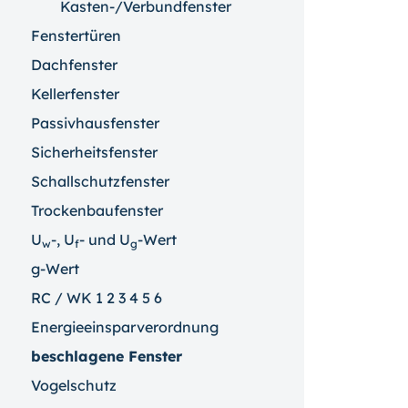
Kasten-/Verbundfenster
Fenstertüren
Dachfenster
Kellerfenster
Passivhausfenster
Sicherheitsfenster
Schallschutzfenster
Trockenbaufenster
U
-, U
- und U
-Wert
w
f
g
g-Wert
RC / WK 1 2 3 4 5 6
Energieeinsparverordnung
beschlagene Fenster
Vogelschutz