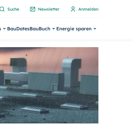
Suche
Newsletter
Anmelden
s
BauDates
BauBuch
Energie sparen