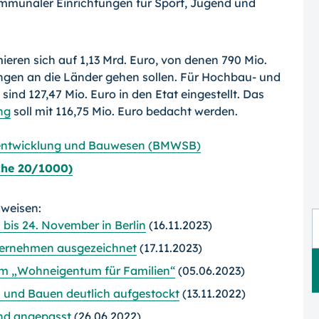
kommunaler Einrichtungen für Sport, Jugend und
ieren sich auf 1,13 Mrd. Euro, von denen 790 Mio.
ngen an die Länder gehen sollen. Für Hochbau- und
d 127,47 Mio. Euro in den Etat eingestellt. Das
ng
soll mit 116,75 Mio. Euro bedacht werden.
tentwicklung und Bauwesen (BMWSB)
che 20/1000)
rweisen:
 bis 24. November in Berlin
(16.11.2023)
nternehmen ausgezeichnet
(17.11.2023)
mm „Wohneigentum für Familien“
(05.06.2023)
 und Bauen deutlich aufgestockt
(13.11.2022)
und angepasst
(26.06.2022)