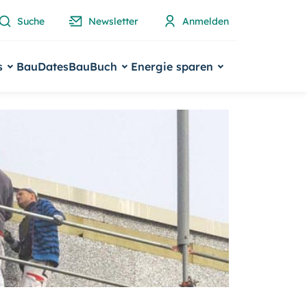
Suche
Newsletter
Anmelden
s
BauDates
BauBuch
Energie sparen