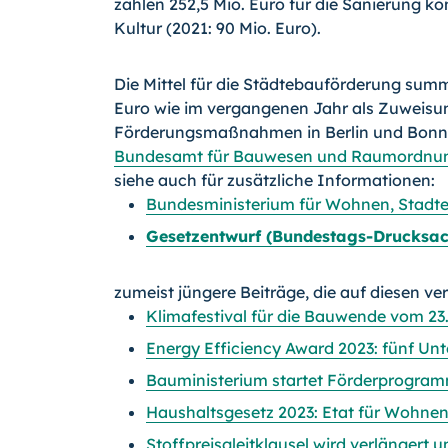
zählen 252,5 Mio. Euro für die Sanierung 
Kultur (2021: 90 Mio. Euro).
Die Mittel für die Städtebauförderung summ
Euro wie im vergangenen Jahr als Zuweisu
Förderungsmaßnahmen in Berlin und Bonn sin
Bundesamt für Bauwesen und Raumordnu
siehe auch für zusätzliche Informationen:
Bundesministerium für Wohnen, Stad
Gesetzentwurf (Bundestags-Drucksa
zumeist jüngere Beiträge, die auf diesen ve
Klimafestival für die Bauwende vom 23.
Energy Efficiency Award 2023: fünf U
Bauministerium startet Förderprogra
Haushaltsgesetz 2023: Etat für Wohnen
Stoffpreisgleitklausel wird verlängert 