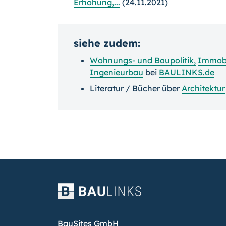
Erhöhung,...
(24.11.2021)
siehe zudem:
Wohnungs- und Baupolitik
,
Immobi
Ingenieurbau
bei
BAULINKS.de
Literatur / Bücher über
Architektur
BauSites GmbH