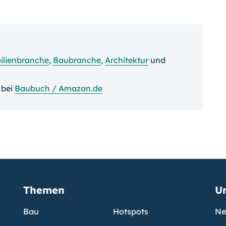
lienbranche
,
Baubranche
,
Architektur
und
bei
Baubuch / Amazon.de
Themen
U
Bau
Hotspots
Ne