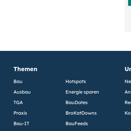
Themen
U
Bau
Hotspots
Ne
Ausbau
Energie sparen
An
TGA
BauDates
Re
Praxis
BroKatDowns
Ko
Bau-IT
BauFeeds