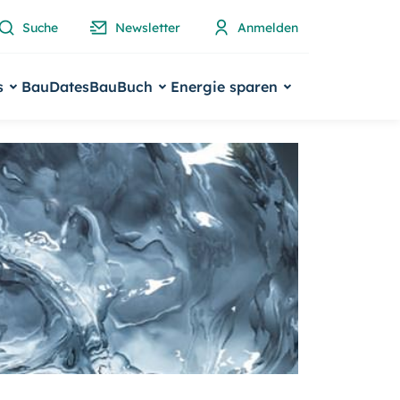
Suche
Newsletter
Anmelden
s
BauDates
BauBuch
Energie sparen