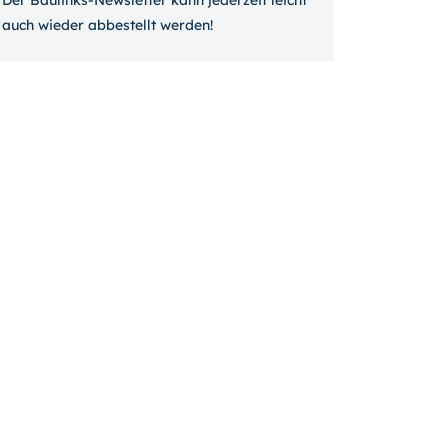
Der Baulinks-Newsletter kann jeder­zeit leicht
auch wieder ab­bestellt werden!