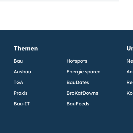
Themen
U
Bau
Hotspots
Ne
Ausbau
Energie sparen
An
TGA
BauDates
Re
Praxis
BroKatDowns
Ko
Bau-IT
BauFeeds