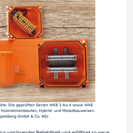
ekte: Die geprüften Serien WKE 2 bis 6 sowie WKE
in Holzrahmenbauten, Hybrid- und Modulbauweisen.
 Spelsberg GmbH & Co. KG)
ktur wachsender Beliebtheit und eröffnet so neue