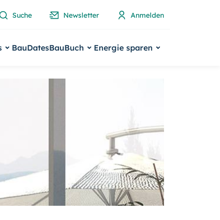
Suche
Newsletter
Anmelden
s
BauDates
BauBuch
Energie sparen