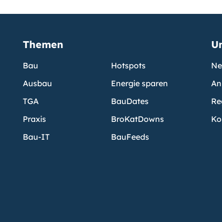
Themen
U
Bau
Hotspots
Ne
Ausbau
Energie sparen
An
TGA
BauDates
Re
Praxis
BroKatDowns
Ko
Bau-IT
BauFeeds