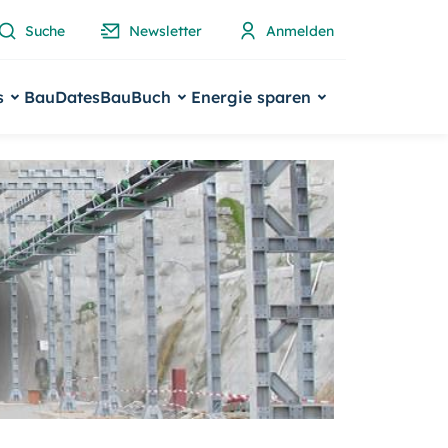
Suche
Newsletter
Anmelden
s
BauDates
BauBuch
Energie sparen