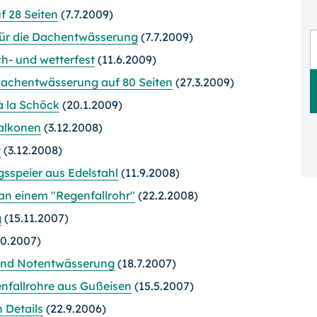
f 28 Seiten
(7.7.2009)
für die Dachentwässerung
(7.7.2009)
h- und wetterfest
(11.6.2009)
dachentwässerung auf 80 Seiten
(27.3.2009)
à la Schöck
(20.1.2009)
Balkonen
(3.12.2008)
t
(3.12.2008)
sspeier aus Edelstahl
(11.9.2008)
n einem "Regenfallrohr"
(22.2.2008)
g
(15.11.2007)
10.2007)
 und Notentwässerung
(18.7.2007)
enfallrohre aus Gußeisen
(15.5.2007)
 Details
(22.9.2006)