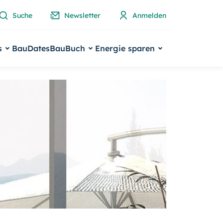
Suche
Newsletter
Anmelden
s
BauDates
BauBuch
Energie sparen