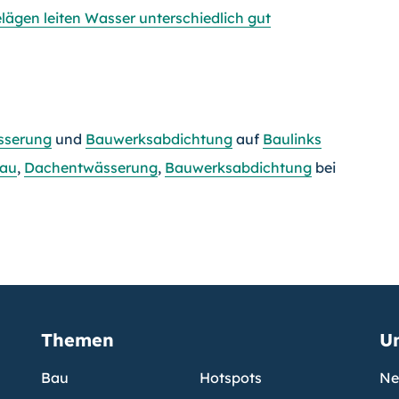
lägen leiten Wasser unterschiedlich gut
sserung
und
Bauwerksabdichtung
auf
Baulinks
bau
,
Dachentwässerung
,
Bauwerksabdichtung
bei
Themen
U
Bau
Hotspots
Ne